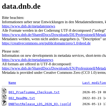
data.dnb.de
Bitte beachten:
Informationen ueber neue Entwicklungen in den Metadatendiensten, k
https://www.dnb.de/metadatennews
Alle Formate werden in der Codierung UTF-8 decomposed ("zerlegt"
https://www.dnb.de/SharedDocs/Downloads/DE/Professionell/Metad
Metadaten werden, wenn nicht anders angegeben (s. "Description" u
https://creativecommons.org/publicdomain/zero/1.0/deed.de
Please note:
Information on new developments in metadata services, short-term cha
https://www.dnb.de/metadatanews
All formats are offered in UTF-8 decomposed:
https://www.dnb.de/SharedDocs/Downloads/EN/Professionell/Metad
Metadata is provided under Creative Commons Zero (CC0 1.0) terms, 
Name
Last modifie
001_Pruefsumme_Checksum.txt
002_ReadMe.txt
DNBTestRelease_LDS_2026_03.jsonld